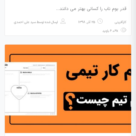
قدر بوم ناب را کسانی بهتر می دانند…
کارآفرینی
25 آذر, 1398
ارسال شده توسط
سید علی احمدی
6.06k بازدید