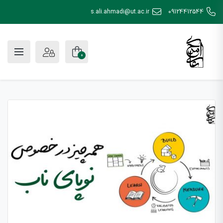
s.ali.ahmadi@ut.ac.ir
09124412544
0