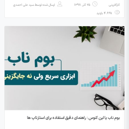
کارآفرینی
25 آذر, 1398
ارسال شده توسط
سید علی احمدی
4.66k بازدید
بوم ناب یا لین کنوس : راهنمای دقیق استفاده برای استارتاپ ها