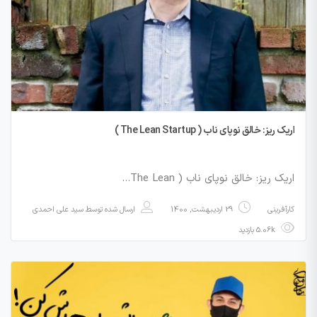
اریک ریز: خالق نوپای ناب ( The Lean Startup )
اریک ریز: خالق نوپای ناب ( The Lean…
کارآفرینی
29 اردیبهشت, 1400
ارسال شده توسط
سید علی احمدی
5.06k بازدید