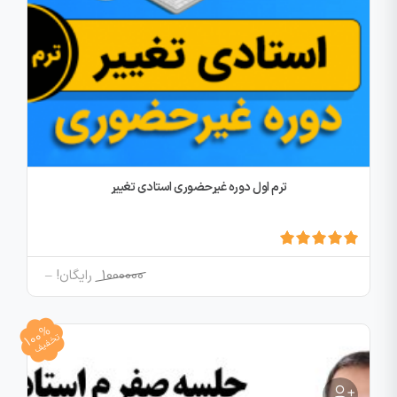
ترم اول دوره غیرحضوری استادی تغییر
Price
1000000
رایگان!
–
range:
1000000
100%
through
تخفیف
رایگان!