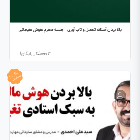
بالا بردن آستانه تحمل و تاب آوری – جلسه صفرم هوش هیجانی
Price
290000
رایگان!
–
range:
290000
100%
through
تخفیف
رایگان!