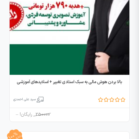
بالا بردن هوش مالی به سبک استادی تغییر + اسلایدهای آموزشی
سید علی احمدی
Price
250000
رایگان!
–
range:
250000
100%
through
تخفیف