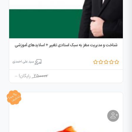
شناخت و مدیریت مغز به سبک استادی تغییر + اسلایدهای آموزشی
سید علی احمدی
Price
250000
رایگان!
–
range:
250000
100%
through
تخفیف
رایگان!