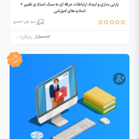
پارتی سازی و ایجاد ارتباطات حرفه ای به سبک استادی تغییر +
اسلایدهای آموزشی
سید علی احمدی
Price
250000
رایگان!
–
range:
250000
100%
through
تخفیف
رایگان!