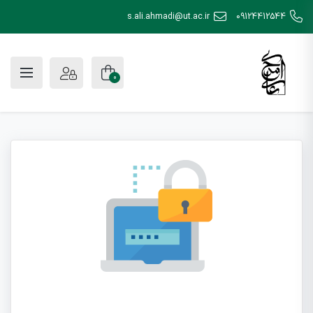
s.ali.ahmadi@ut.ac.ir
09124412544
0