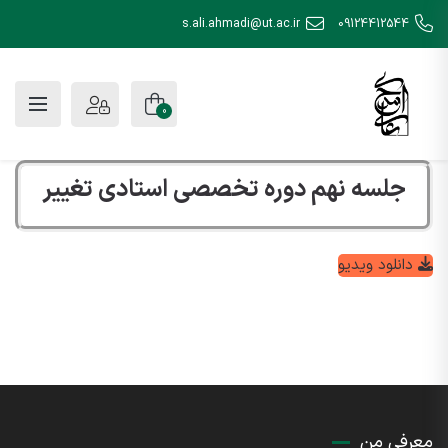
s.ali.ahmadi@ut.ac.ir
09124412544
0
جلسه نهم دوره تخصصی استادی تغییر
دانلود ویدیو
معرفی من