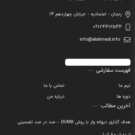
زنجان - اعتمادیه - خیابان چهاردهم 14
09124412544
info@aliahmadi.info
اینستاگرام : sdaliahmadi@
فهرست سفارشی
تیم ما
تماس با ما
دوره ها
درباره من
آخرین مطالب
هدف گذاری دیوانه وار با روش DUMB – صد در صد تضمینی
از نو شروع کن!