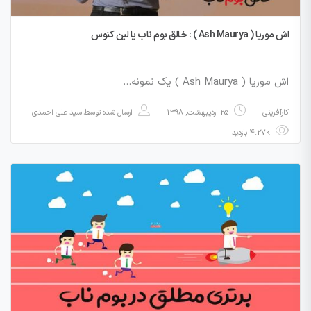
اش موریا ( Ash Maurya ) : خالق بوم ناب یا لین کنوس
اش موریا ( Ash Maurya ) یک نمونه…
کارآفرینی
25 اردیبهشت, 1398
ارسال شده توسط
سید علی احمدی
4.27k بازدید