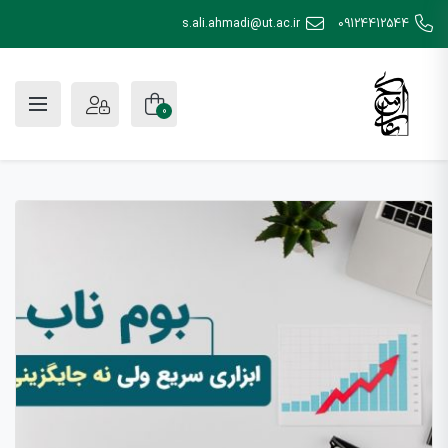
s.ali.ahmadi@ut.ac.ir
09124412544
0