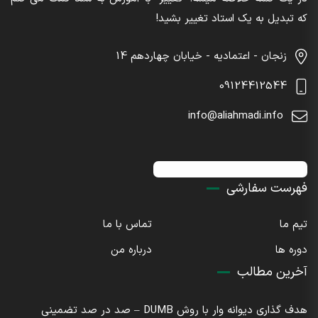
که تبدیل به یک استاد تغییر بشید!
زنجان - اعتمادیه - خیابان چهاردهم 14
09124412544
info@aliahmadi.info
اینستاگرام : sdaliahmadi@
فهرست سفارشی
تیم ما
تماس با ما
دوره ها
درباره من
آخرین مطالب
هدف گذاری دیوانه وار با روش DUMB – صد در صد تضمینی