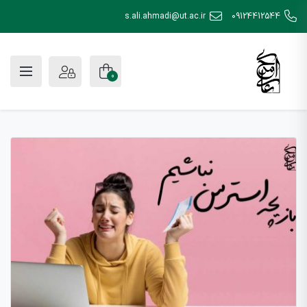
s.ali.ahmadi@ut.ac.ir
09124412544
0