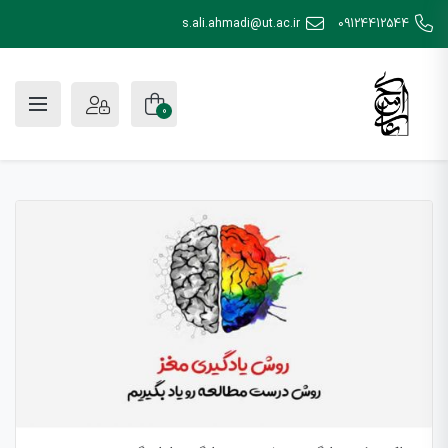
s.ali.ahmadi@ut.ac.ir
09124412544
0