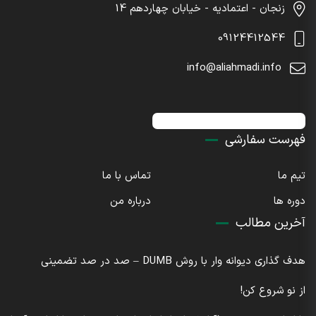
زنجان - اعتمادیه - خیابان چهاردهم 14
09124412544
info@aliahmadi.info
اینستاگرام : sdaliahmadi@
فهرست سفارشی
تیم ما
تماس با ما
دوره ها
درباره من
آخرین مطالب
هدف گذاری دیوانه وار با روش DUMB – صد در صد تضمینی
از نو شروع کن!