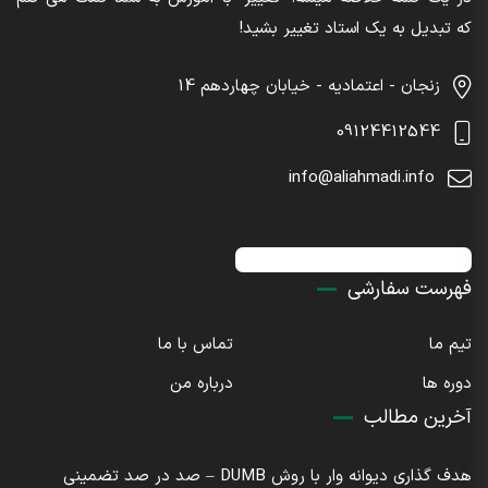
که تبدیل به یک استاد تغییر بشید!
زنجان - اعتمادیه - خیابان چهاردهم 14
09124412544
info@aliahmadi.info
اینستاگرام : sdaliahmadi@
فهرست سفارشی
تیم ما
تماس با ما
دوره ها
درباره من
آخرین مطالب
هدف گذاری دیوانه وار با روش DUMB – صد در صد تضمینی