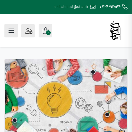
s.ali.ahmadi@ut.ac.ir
09124412544
0