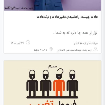
عادت چیست : راهکارهای تغییر عادت و ترک عادت
اول از همه جا دارد که به شما…
موفقیت و توسعه فردی
27 تیر, 1400
ارسال شده توسط
سید علی احمدی
4.88k بازدید