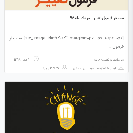
سمینار فرمول تغییر – مرداد ماه 98
[ux_image id=”9454″ margin=”0px 0px 15px 0px”] سمینار
فرمول…
موفقیت و توسعه فردی
12 مهر, 1398
ارسال شده توسط
سید علی احمدی
3.73k بازدید