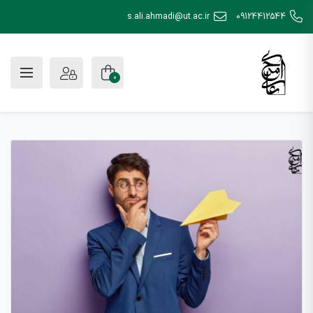
s.ali.ahmadi@ut.ac.ir
09124412544
0