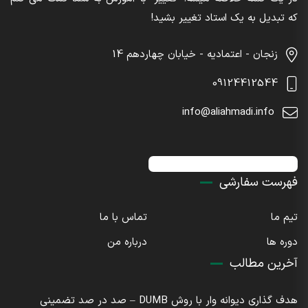
که تبدیل به یک استاد تغییر بشید!
زنجان - اعتمادیه - خیابان چهاردهم 14
09124412544
info@aliahmadi.info
اینستاگرام : sdaliahmadi@
فهرست سفارشی
تیم ما
تماس با ما
دوره ها
درباره من
آخرین مطالب
هدف گذاری دیوانه وار با روش DUMB – صد در صد تضمینی