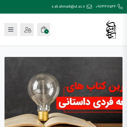
s.ali.ahmadi@ut.ac.ir
09124412544
0