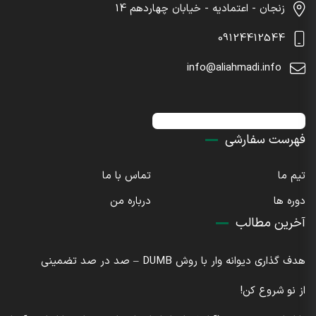
زنجان - اعتمادیه - خیابان چهاردهم 14
09124412544
info@aliahmadi.info
اینستاگرام : sdaliahmadi@
فهرست سفارشی
تیم ما
تماس با ما
دوره ها
درباره من
آخرین مطالب
هدف گذاری دیوانه وار با روش DUMB – صد در صد تضمینی
از نو شروع کن!