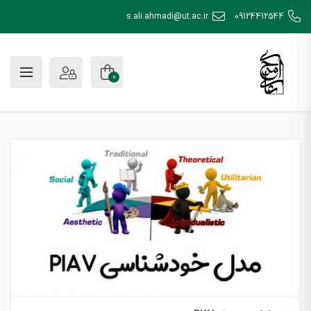
s.ali.ahmadi@ut.ac.ir
09124412544
0