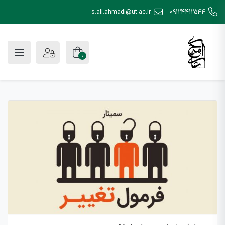
s.ali.ahmadi@ut.ac.ir
09124412544
0