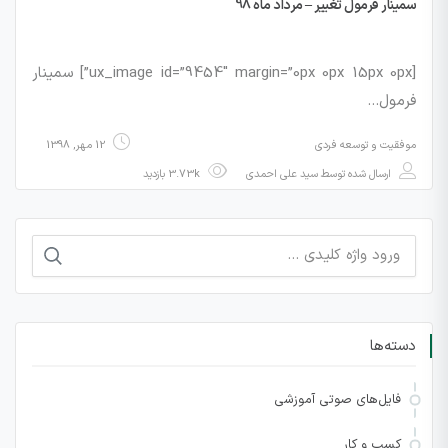
سمینار فرمول تغییر – مرداد ماه 98
[ux_image id=”9454″ margin=”0px 0px 15px 0px”] سمینار
فرمول…
موفقیت و توسعه فردی
12 مهر, 1398
ارسال شده توسط
سید علی احمدی
3.73k بازدید
جستجو
برای:
دسته‌ها
فایل‌های صوتی آموزشی
کسب و کار