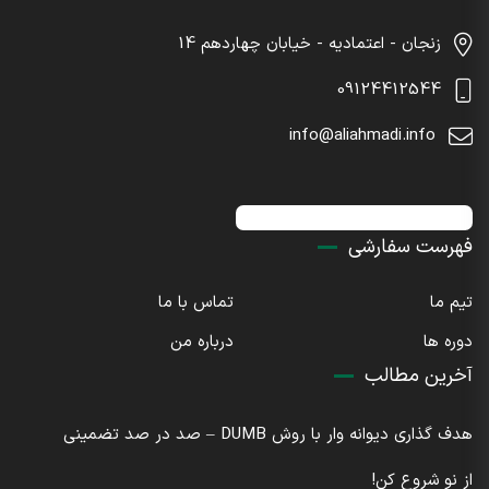
زنجان - اعتمادیه - خیابان چهاردهم 14
09124412544
info@aliahmadi.info
اینستاگرام : sdaliahmadi@
فهرست سفارشی
تیم ما
تماس با ما
دوره ها
درباره من
آخرین مطالب
هدف گذاری دیوانه وار با روش DUMB – صد در صد تضمینی
از نو شروع کن!