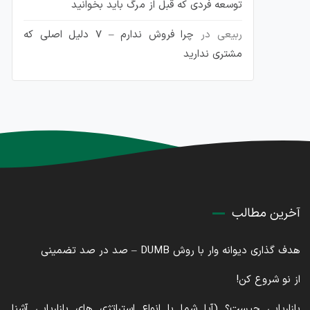
توسعه فردی که قبل از مرگ باید بخوانید
ربیعی
در
چرا فروش ندارم – 7 دلیل اصلی که
مشتری ندارید
آخرین مطالب
هدف گذاری دیوانه وار با روش DUMB – صد در صد تضمینی
از نو شروع کن!
بازاریابی چیست؟ (آیا شما با انواع استراتژی های بازاریابی آشنا