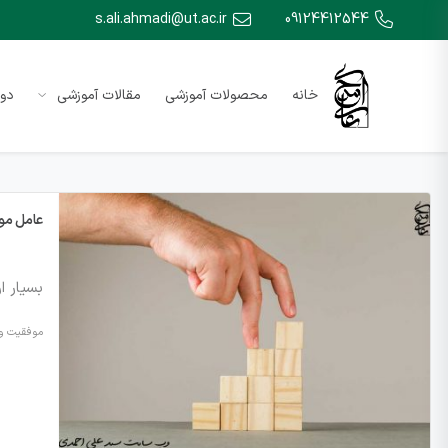
s.ali.ahmadi@ut.ac.ir
09124412544
خانه
محصولات آموزشی
مقالات آموزشی
دور
عامل مو
بسیار ا
موفقیت و 