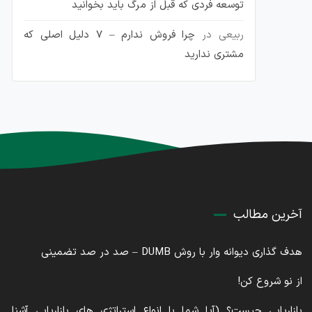
توسعه فردی که قبل از مرگ باید بخوانید
ربیعی
در
چرا فروش ندارم – 7 دلیل اصلی که
مشتری ندارید
آخرین مطالب
هدف گذاری دیوانه وار با روش DUMB – صد در صد تضمینی
از نو شروع کن!
بازاریابی چیست؟ (آیا شما با انواع استراتژی های بازاریابی آشنا