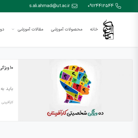
s.ali.ahmadi@ut.ac.ir
09124412544
خانه
محصولات آموزشی
مقالات آموزشی
دور
10 ویژگی شخصیتی کارآفرینان
باید به
کارآفرینی