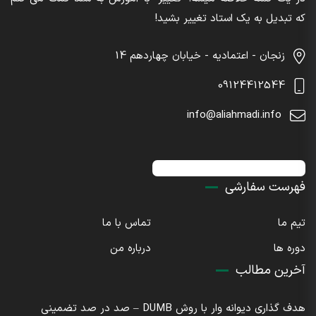
که تبدیل به یک استاد تغییر بشید!
زنجان - اعتمادیه - خیابان چهاردهم 14
09124412544
info@aliahmadi.info
اینستاگرام : sdaliahmadi@
فهرست سفارشی
تیم ما
تماس با ما
دوره ها
درباره من
آخرین مطالب
هدف گذاری دیوانه وار با روش DUMB – صد در صد تضمینی