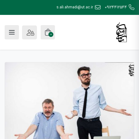
s.ali.ahmadi@ut.ac.ir
09124412544
0