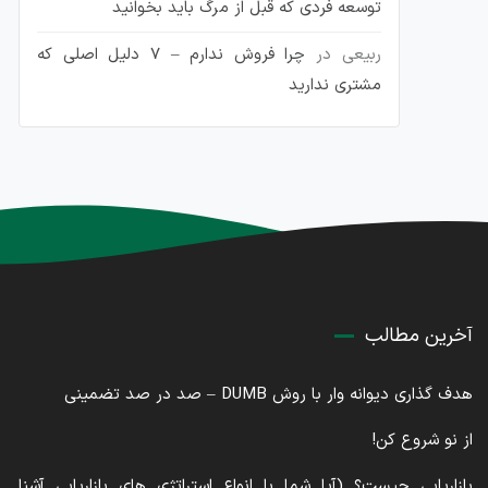
توسعه فردی که قبل از مرگ باید بخوانید
ربیعی
در
چرا فروش ندارم – 7 دلیل اصلی که
مشتری ندارید
آخرین مطالب
هدف گذاری دیوانه وار با روش DUMB – صد در صد تضمینی
از نو شروع کن!
بازاریابی چیست؟ (آیا شما با انواع استراتژی های بازاریابی آشنا