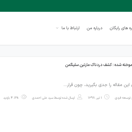
ه های رایگان
درباره من
ارتباط با ما
آموخته شده : کشف دردناک مارتین سلینگمن
این مقاله را جدی بگیرید، چون قرار…
توسعه فردی
1 تیر, 1398
ارسال شده توسط
سید علی احمدی
4.16k بازدید