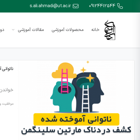
s.ali.ahmadi@ut.ac.ir
09124412544
خانه
محصولات آموزشی
مقالات آموزشی
دور
ناتوانی 
خواندن 
موفقیت و 