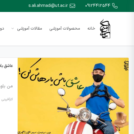
s.ali.ahmadi@ut.ac.ir
09124412544
خانه
محصولات آموزشی
مقالات آموزشی
دور
عاشق با
من باور
کارآفرینی