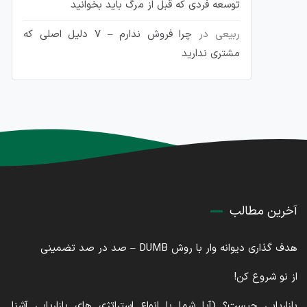
توسعه فردی که قبل از مرگ باید بخوانید
ربیعی
در
چرا فروش ندارم – 7 دلیل اصلی که
مشتری ندارید
آخرین مطالب
هدف گذاری دیوانه وار با روش DUMB – صد در صد تضمینی
از نو شروع کن!
بازاریابی چیست؟ (آیا شما با انواع استراتژی های بازاریابی آشنا