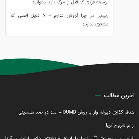
توسعه فردی که قبل از مرگ باید بخوانید
ربیعی
در
چرا فروش ندارم – 7 دلیل اصلی که
مشتری ندارید
آخرین مطالب
هدف گذاری دیوانه وار با روش DUMB – صد در صد تضمینی
از نو شروع کن!
بازاریابی چیست؟ (آیا شما با انواع استراتژی های بازاریابی آشنا