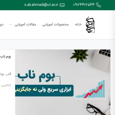
s.ali.ahmadi@ut.ac.ir
09124412544
خانه
محصولات آموزشی
مقالات آموزشی
دور
بوم ناب 
قدر بوم
کارآفرینی