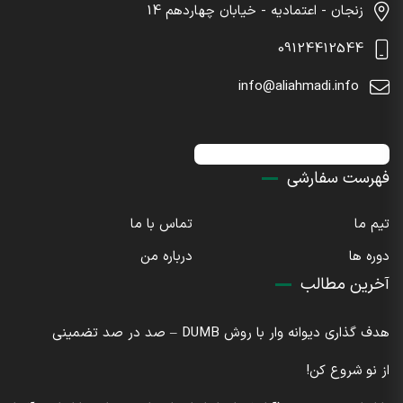
زنجان - اعتمادیه - خیابان چهاردهم 14
09124412544
info@aliahmadi.info
اینستاگرام : sdaliahmadi@
فهرست سفارشی
تیم ما
تماس با ما
دوره ها
درباره من
آخرین مطالب
هدف گذاری دیوانه وار با روش DUMB – صد در صد تضمینی
از نو شروع کن!