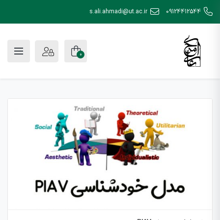
s.ali.ahmadi@ut.ac.ir
09124412544
0