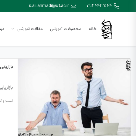
s.ali.ahmadi@ut.ac.ir
09124412544
خانه
محصولات آموزشی
مقالات آموزشی
دور
بازاریابی
بازاریا
کسب و کار