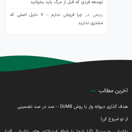
توسعه فردی که قبل از مرگ باید بخوانید
ربیعی
در
چرا فروش ندارم – 7 دلیل اصلی که
مشتری ندارید
آخرین مطالب
هدف گذاری دیوانه وار با روش DUMB – صد در صد تضمینی
از نو شروع کن!
بازاریابی چیست؟ (آیا شما با انواع استراتژی های بازاریابی آشنا