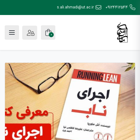
s.ali.ahmadi@ut.ac.ir
09124412544
0