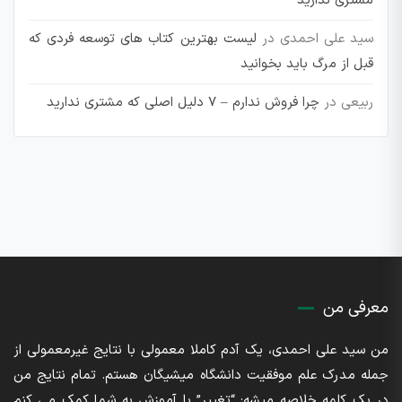
مشتری ندارید
سید علی احمدی
در
لیست بهترین کتاب های توسعه فردی که
قبل از مرگ باید بخوانید
ربیعی
در
چرا فروش ندارم – 7 دلیل اصلی که مشتری ندارید
معرفی من
من سید علی احمدی، یک آدم کاملا معمولی با نتایج غیرمعمولی از
جمله مدرک علم موفقیت دانشگاه میشیگان هستم. تمام نتایج من
در یک کلمه خلاصه میشه: “تغییر” با آموزش به شما کمک می کنم