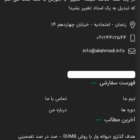
که تبدیل به یک استاد تغییر بشید!
زنجان - اعتمادیه - خیابان چهاردهم 14
09124412544
info@aliahmadi.info
اینستاگرام : sdaliahmadi@
فهرست سفارشی
تیم ما
تماس با ما
دوره ها
درباره من
آخرین مطالب
هدف گذاری دیوانه وار با روش DUMB – صد در صد تضمینی