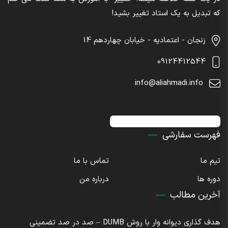
که تبدیل به یک استاد تغییر بشید!
زنجان - اعتمادیه - خیابان چهاردهم 14
09124412544
info@aliahmadi.info
اینستاگرام : sdaliahmadi@
فهرست سفارشی
تیم ما
تماس با ما
دوره ها
درباره من
آخرین مطالب
هدف گذاری دیوانه وار با روش DUMB – صد در صد تضمینی