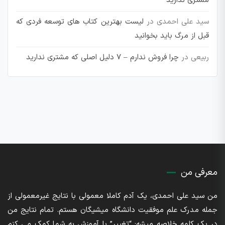
مشتری ندارید
سید علی احمدی
در
لیست بهترین کتاب های توسعه فردی که
قبل از مرگ باید بخوانید
ربیعی
در
چرا فروش ندارم – 7 دلیل اصلی که مشتری ندارید
معرفی من
من سید علی احمدی، یک آدم کاملا معمولی با نتایج غیرمعمولی از
جمله مدرک علم موفقیت دانشگاه میشیگان هستم. تمام نتایج من
در یک کلمه خلاصه میشه: “تغییر” با آموزش به شما کمک می کنم