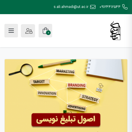
s.ali.ahmadi@ut.ac.ir
09124412544
0