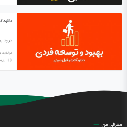
دانلود ک
درود بر
موفقیت و 
5.38k بازدید
معرفی من