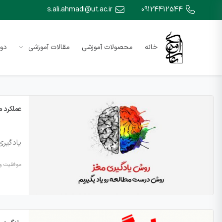
s.ali.ahmadi@ut.ac.ir
09124412544
خانه
محصولات آموزشی
مقالات آموزشی
دور
عملکرد م
یادگیر
موفقیت و 