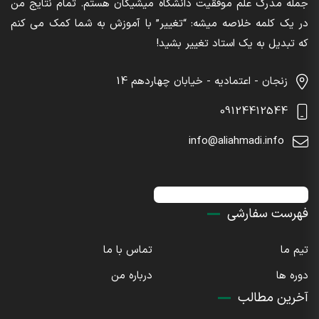
جمله مدرک علم موفقیت دانشگاه میشیگان هستم. تمام نتایج من
در یک کلمه خلاصه میشه: “تغییر” با آموزش به شما کمک می کنم
که تبدیل به یک استاد تغییر بشید!
زنجان - اعتمادیه - خیابان چهاردهم 14
09124412544
info@aliahmadi.info
اینستاگرام : sdaliahmadi@
فهرست سفارشی
تیم ما
تماس با ما
دوره ها
درباره من
آخرین مطالب