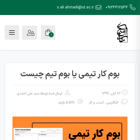
s.ali.ahmadi@ut.ac.ir
09124412544
0
بوم کار تیمی یا بوم تیم چیست
13 آبان, 1398
ارسال شده توسط
سید علی احمدی
کارآفرینی
،
کسب و کار
5.52k بازدید