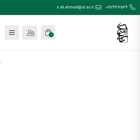
s.ali.ahmadi@ut.ac.ir
09124412544
0
ثبت نام رایگان دوره
دوره تخصصی استادی تغییر
م
ثبت نام سریع