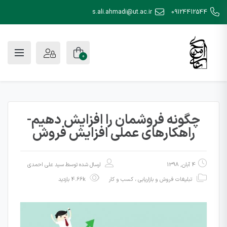
s.ali.ahmadi@ut.ac.ir
09124412544
0
چگونه فروشمان را افزایش دهیم-
راهکارهای عملی افزایش فروش
4 آبان, 1398
ارسال شده توسط
سید علی احمدی
تبلیغات فروش و بازاریابی
،
کسب و کار
4.66k بازدید