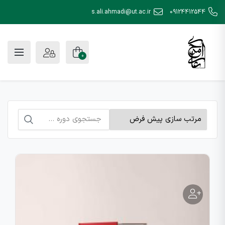
s.ali.ahmadi@ut.ac.ir
09124412544
0
جستجو
برای: