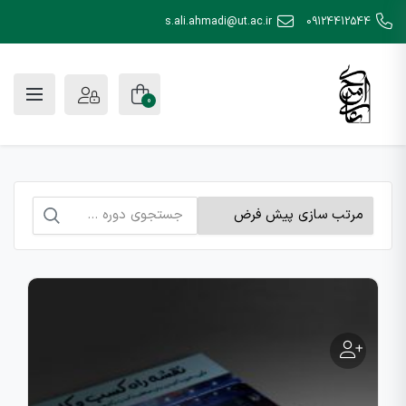
s.ali.ahmadi@ut.ac.ir
09124412544
0
جستجو
برای: