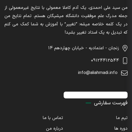
من سید علی احمدی، یک آدم کاملا معمولی با نتایج غیرمعمولی از
جمله مدرک علم موفقیت دانشگاه میشیگان هستم. تمام نتایج من
در یک کلمه خلاصه میشه: “تغییر” با آموزش به شما کمک می کنم
که تبدیل به یک استاد تغییر بشید!
زنجان - اعتمادیه - خیابان چهاردهم 14
09124412544
info@aliahmadi.info
اینستاگرام : sdaliahmadi@
فهرست سفارشی
تیم ما
تماس با ما
دوره ها
درباره من