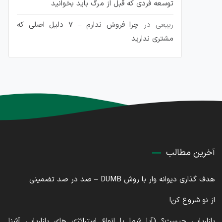
توسعه فردی که قبل از مرگ باید بخوانید
ربیعی
در
چرا فروش ندارم – 7 دلیل اصلی که
مشتری ندارید
آخرین مطالب
هدف گذاری دیوانه وار با روش DUMB – صد در صد تضمینی
از نو شروع کن!
بازاریابی چیست؟ (آیا شما با انواع استراتژی های بازاریابی آشنا