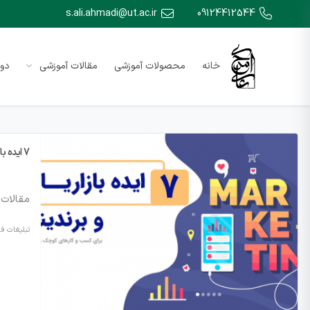
s.ali.ahmadi@ut.ac.ir
09124412544
خانه
محصولات آموزشی
مقالات آموزشی
دور
7 ایده بازاریابی و برندینگ توپ برای کسب و کارهای کوچک و مغازه ها
مقالات 
تبلیغات فر