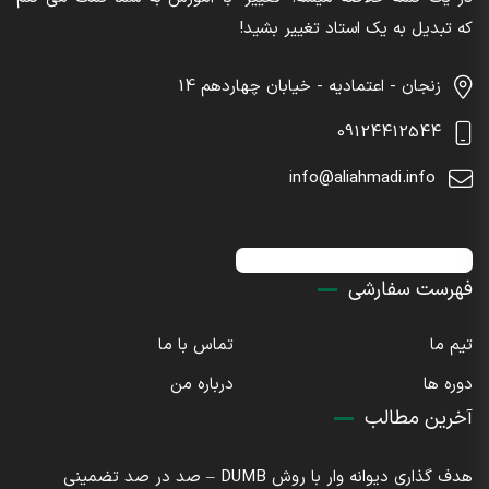
که تبدیل به یک استاد تغییر بشید!
زنجان - اعتمادیه - خیابان چهاردهم 14
09124412544
info@aliahmadi.info
اینستاگرام : sdaliahmadi@
فهرست سفارشی
تیم ما
تماس با ما
دوره ها
درباره من
آخرین مطالب
هدف گذاری دیوانه وار با روش DUMB – صد در صد تضمینی