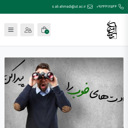
s.ali.ahmadi@ut.ac.ir
09124412544
0