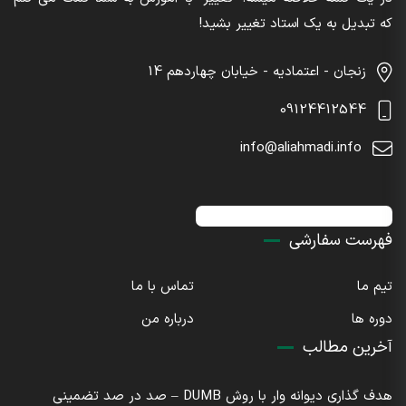
که تبدیل به یک استاد تغییر بشید!
زنجان - اعتمادیه - خیابان چهاردهم 14
09124412544
info@aliahmadi.info
اینستاگرام : sdaliahmadi@
فهرست سفارشی
تیم ما
تماس با ما
دوره ها
درباره من
آخرین مطالب
هدف گذاری دیوانه وار با روش DUMB – صد در صد تضمینی