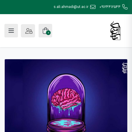
s.ali.ahmadi@ut.ac.ir
09124412544
0