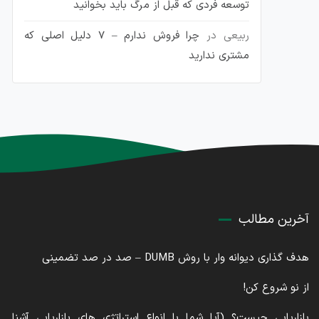
توسعه فردی که قبل از مرگ باید بخوانید
ربیعی
در
چرا فروش ندارم – 7 دلیل اصلی که
مشتری ندارید
آخرین مطالب
هدف گذاری دیوانه وار با روش DUMB – صد در صد تضمینی
از نو شروع کن!
بازاریابی چیست؟ (آیا شما با انواع استراتژی های بازاریابی آشنا