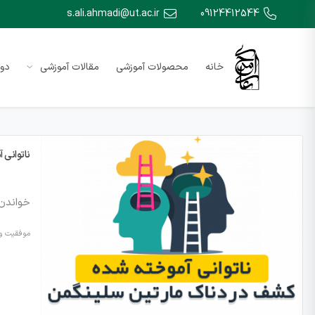
s.ali.ahmadi@ut.ac.ir
09124412544
خانه
محصولات آموزشی
مقالات آموزشی
دور
ناتوانی 
خواندن 
موفقیت و 