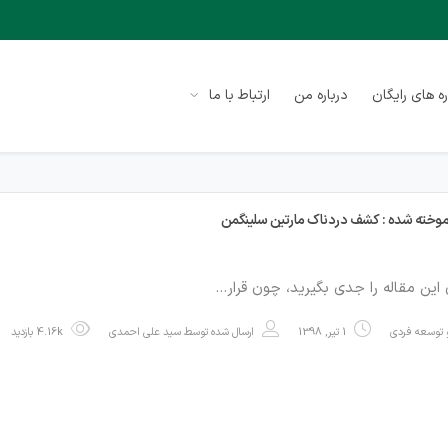
ه های رایگان
درباره من
ارتباط با ما
آموخته شده : کشف دردناک مارتین سلینگمن
این مقاله را جدی بگیرید، چون قرار…
توسعه فردی
1 تیر, 1398
ارسال شده توسط
سید علی احمدی
4.16k بازدید