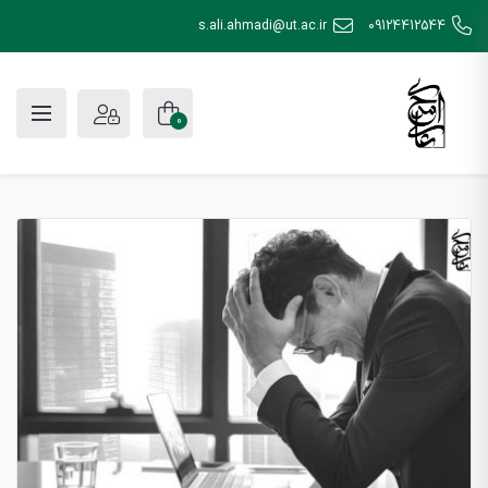
s.ali.ahmadi@ut.ac.ir
09124412544
0