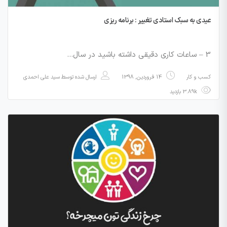
عیدی به سبک استادی تغییر : برنامه ریزی
3 – ساعات کاری دقیقی داشته باشید در سال…
کسب و کار
14 فروردین, 1398
ارسال شده توسط
سید علی احمدی
3.89k بازدید