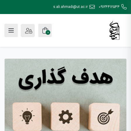
s.ali.ahmadi@ut.ac.ir
09124412544
0