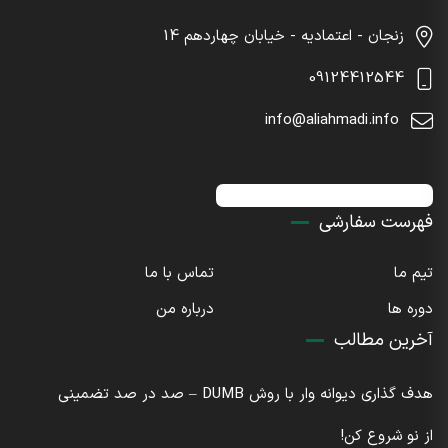
زنجان - اعتمادیه - خیابان چهاردهم 14
09124412544
info@aliahmadi.info
اینستاگرام : sdaliahmadi@
فهرست سفارشی
تیم ما
تماس با ما
دوره ها
درباره من
آخرین مطالب
هدف گذاری دیوانه وار با روش DUMB – صد در صد تضمینی
از نو شروع کن!