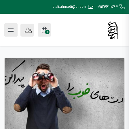
s.ali.ahmadi@ut.ac.ir
09124412544
0