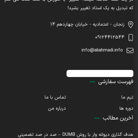
که تبدیل به یک استاد تغییر بشید!
زنجان - اعتمادیه - خیابان چهاردهم 14
09124412544
info@aliahmadi.info
اینستاگرام : sdaliahmadi@
فهرست سفارشی
تیم ما
تماس با ما
دوره ها
درباره من
آخرین مطالب
هدف گذاری دیوانه وار با روش DUMB – صد در صد تضمینی