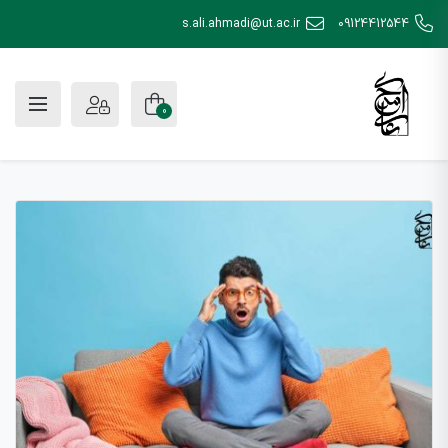
s.ali.ahmadi@ut.ac.ir
09124412544
0