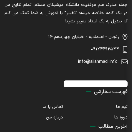
جمله مدرک علم موفقیت دانشگاه میشیگان هستم. تمام نتایج من
در یک کلمه خلاصه میشه: “تغییر” با آموزش به شما کمک می کنم
که تبدیل به یک استاد تغییر بشید!
زنجان - اعتمادیه - خیابان چهاردهم 14
09124412544
info@aliahmadi.info
اینستاگرام : sdaliahmadi@
فهرست سفارشی
تیم ما
تماس با ما
دوره ها
درباره من
آخرین مطالب