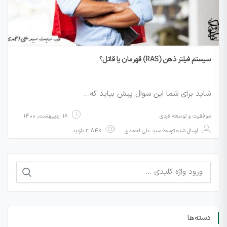
سیستم فیلتر ذهن (RAS) قهرمان یا قاتل؟
شاید برای شما این سوال پیش بیاید که…
موفقیت و توسعه فردی
18 اردیبهشت, 1400
ارسال شده توسط
سید علی احمدی
3.84k بازدید
جستجو
برای:
دسته‌ها