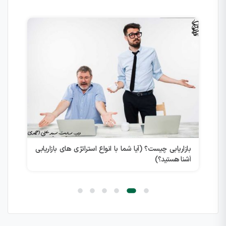
بازاریابی چیست؟ (آیا شما با انواع استراتژی های بازاریابی
دلا
آشنا هستید؟)