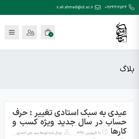
s.ali.ahmadi@ut.ac.ir
09124412544
0
بلاگ
عیدی به سبک استادی تغییر : حرف
حساب در سال جدید ویژه کسب و
کارها
10 فروردین, 1398
ارسال شده توسط
سید علی احمدی